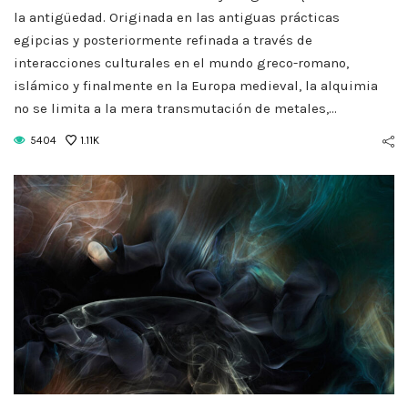
ras Planetarias: la
Textos Sagrado
la antigüedad. Originada en las antiguas prácticas
egipcias y posteriormente refinada a través de
llave oculta para
Ocultismo: C
interacciones culturales en el mundo greco-romano,
cronizar tus rituales
Leerlos y Qué E
islámico y finalmente en la Europa medieval, la alquimia
no se limita a la mera transmutación de metales,…
August 13, 2025
September 27, 20
5404
1.11K
CONTINUE READING
CONTINUE READIN