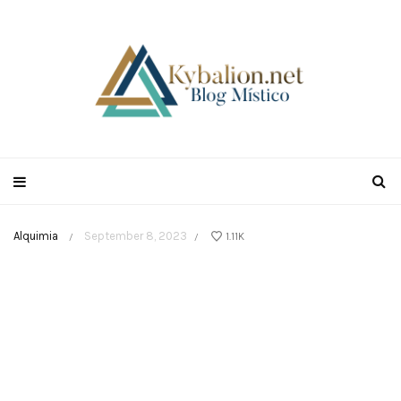
Alquimia
September 8, 2023
1.11K
/
/