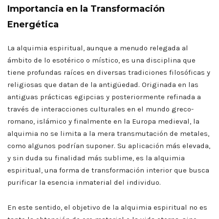
Importancia en la Transformación
: la
Textos Sagrados del
Energética
ra
Ocultismo: Cómo
tuales
Leerlos y Qué Esperar
La alquimia espiritual, aunque a menudo relegada al
September 27, 2023
ámbito de lo esotérico o místico, es una disciplina que
tiene profundas raíces en diversas tradiciones filosóficas y
CONTINUE READING
religiosas que datan de la antigüedad. Originada en las
antiguas prácticas egipcias y posteriormente refinada a
través de interacciones culturales en el mundo greco-
romano, islámico y finalmente en la Europa medieval, la
alquimia no se limita a la mera transmutación de metales,
como algunos podrían suponer. Su aplicación más elevada,
y sin duda su finalidad más sublime, es la alquimia
espiritual, una forma de transformación interior que busca
purificar la esencia inmaterial del individuo.
En este sentido, el objetivo de la alquimia espiritual no es