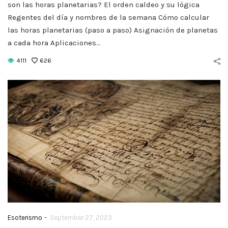
Nume
son las horas planetarias? El orden caldeo y su lógica
Textos Sagrados del
Regentes del día y nombres de la semana Cómo calcular
pa
Ocultismo: Cómo
las horas planetarias (paso a paso) Asignación de planetas
Relac
Leerlos y Qué Esperar
a cada hora Aplicaciones…
4111
626
September 27, 2023
Se
CONTINUE READING
C
-
Esoterismo
September 27, 2023